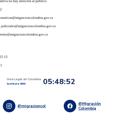
rativa no hay atención al público.
92
istrativas@migracioncolombia.gov.co
i.judiciales@migracioncolombia.gov.co
arente@migracioncolombia.gov.co
55 15
91
05:48:52
Hora Legal de Colombia
Instituto INM
@Migración
@migracioncol
Colombia