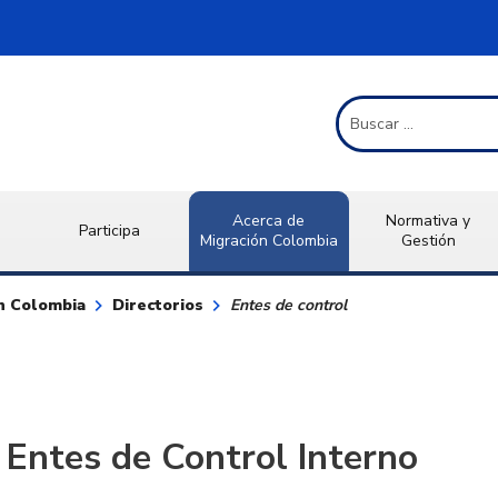
Término de Búsqueda
Acerca de
Normativa y
Participa
Migración Colombia
Gestión
keyboard_arrow_right
keyboard_arrow_right
ón Colombia
Directorios
Entes de control
Entes de Control Interno