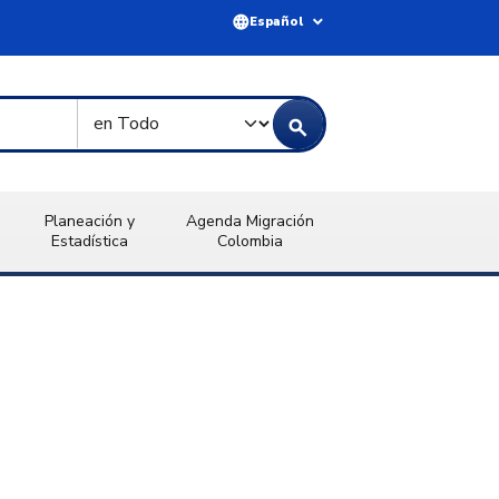
language
expand_more
Español
Tipo de Búsqueda
search
Planeación y
Agenda Migración
Estadística
Colombia