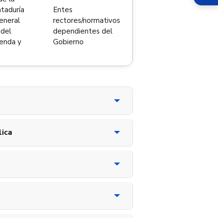
ntaduría
Entes
eneral
rectores/normativos
 del
dependientes del
ienda y
Gobierno
ica