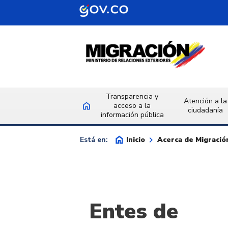
Saltar al contenido principal
Transparencia y
Atención a la
home
acceso a la
Inicio
ciudadanía
información pública
home
keyboard_arrow_right
Inicio
Acerca de Migraci
Está en:
Entes de