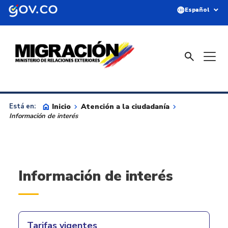
Saltar al contenido principal
language
expand_more
Español
search
home
Inicio
keyboard_arrow_right
Atención a la ciudadanía
keyboard_arrow_right
Está en:
Información de interés
Información de interés
Tarifas vigentes