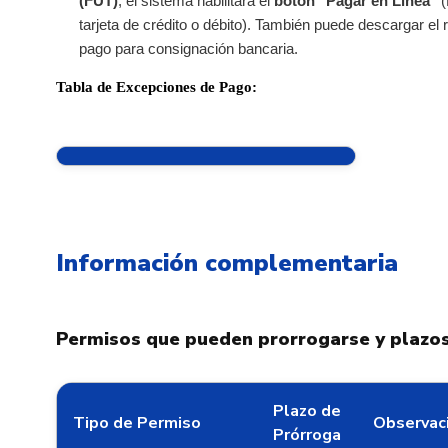
(FUT)
, el sistema habilitará el
botón "Pagar en Línea"
(
tarjeta de crédito o débito). También puede descargar el 
pago para consignación bancaria.
Tabla de Excepciones de Pago:
Nombre de la excepción
Valor
ECUADOR PTP - Prórroga
USD 0
Información complementaria
UNIÓN EUROPEA - PTP -
COP 0
Prórroga
Permisos que pueden prorrogarse y plazos
Plazo de
Tipo de Permiso
Observac
Prórroga