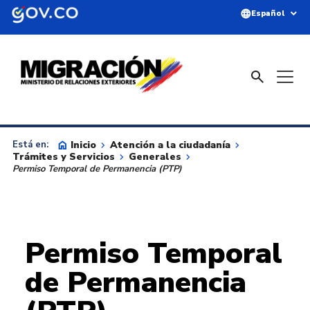
Saltar al contenido principal
language
expand_more
Español
search
home
Inicio
keyboard_arrow_right
Atención a la ciudadanía
keyboard_arrow_right
Está en:
Trámites y Servicios
keyboard_arrow_right
Generales
keyboard_arrow_right
Permiso Temporal de Permanencia (PTP)
Permiso Temporal
de Permanencia