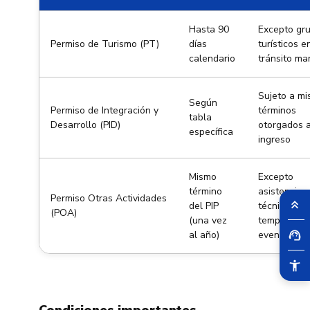
Hasta 90
Excepto gr
Permiso de Turismo (PT)
días
turísticos e
calendario
tránsito ma
Sujeto a m
Según
Permiso de Integración y
términos
tabla
Desarrollo (PID)
otorgados a
específica
ingreso
Mismo
Excepto
término
asistencia
Permiso Otras Actividades
del PIP
técnica, trá
(POA)
(una vez
temporal y
al año)
eventos art