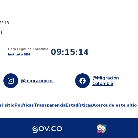
55 15
91
09:15:15
Hora Legal de Colombia
Instituto INM
@Migración
@migracioncol
Colombia
l sitio
Políticas
Transparencia
Estadísticas
Acerca de este sitio