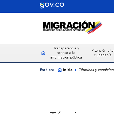
Saltar al contenido principal
Transparencia y
Atención a la
home
acceso a la
Inicio
ciudadanía
información pública
home
keyboard_arrow_right
Inicio
Está en:
Términos y condicion