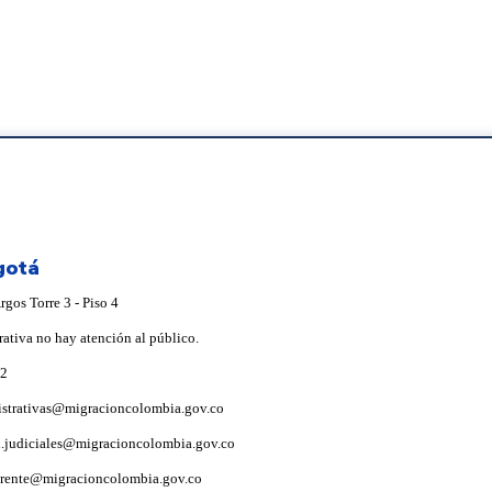
gotá
gos Torre 3 - Piso 4
rativa no hay atención al público.
92
istrativas@migracioncolombia.gov.co
i.judiciales@migracioncolombia.gov.co
arente@migracioncolombia.gov.co