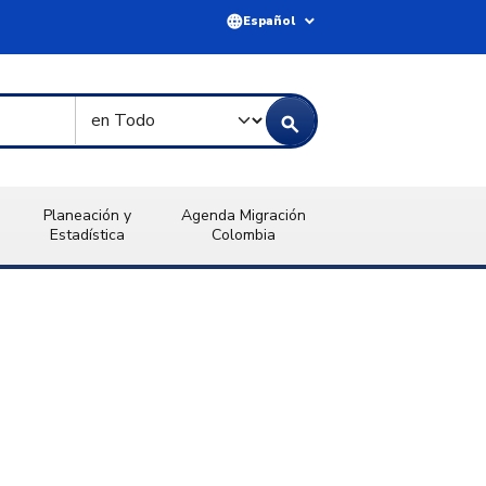
language
expand_more
Español
Tipo de Búsqueda
search
Planeación y
Agenda Migración
Estadística
Colombia