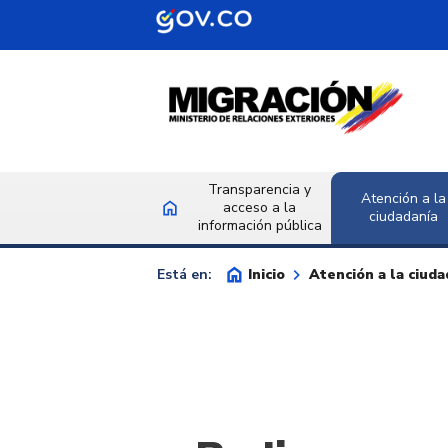
Saltar al contenido principal
Transparencia y
Atención a la
home
acceso a la
Inicio
ciudadanía
información pública
home
keyboard_arrow_right
Inicio
Atención a la ciuda
Está en: