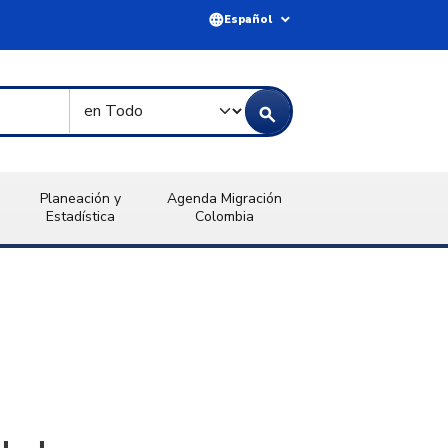
language
expand_more
Español
Tipo de Búsqueda
search
Planeación y
Agenda Migración
Estadística
Colombia