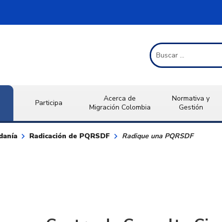
Término de Búsqueda
Acerca de
Normativa y
Participa
Migración Colombia
Gestión
keyboard_arrow_right
keyboard_arrow_right
danía
Radicación de PQRSDF
Radique una PQRSDF