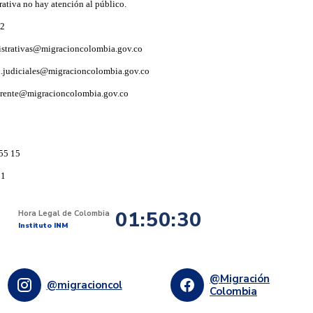
rativa no hay atención al público.
92
istrativas@migracioncolombia.gov.co
i.judiciales@migracioncolombia.gov.co
arente@migracioncolombia.gov.co
55 15
91
01:50:31
Hora Legal de Colombia
Instituto INM
@Migración
@migracioncol
Colombia