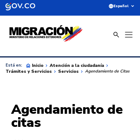
Saltar al contenido principal
language
expand_more
Español
search
home
Inicio
keyboard_arrow_right
Atención a la ciudadanía
keyboard_arrow_right
Está en:
Trámites y Servicios
keyboard_arrow_right
Servicios
keyboard_arrow_right
Agendamiento de Citas
Agendamiento de
citas