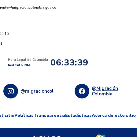
arente@migracioncolombia.gov.co
55 15
91
06:33:40
Hora Legal de Colombia
Instituto INM
@Migración
@migracioncol
Colombia
l sitio
Políticas
Transparencia
Estadísticas
Acerca de este sitio