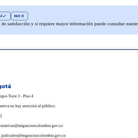
SÍ
check
NO
close
a de satisfacción y si requiere mayor información puede consultar nuest
gotá
gos Torre 3 - Piso 4
rativa no hay atención al público.
92
istrativas@migracioncolombia.gov.co
i.judiciales@migracioncolombia.gov.co