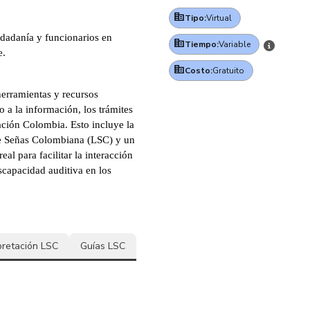
Tipo:
Virtual
dadanía y funcionarios en
Tiempo:
Variable
e.
Costo:
Gratuito
erramientas y recursos
o a la información, los trámites
ación Colombia. Esto incluye la
de Señas Colombiana (LSC) y un
eal para facilitar la interacción
iscapacidad auditiva en los
rpretación LSC
Guías LSC