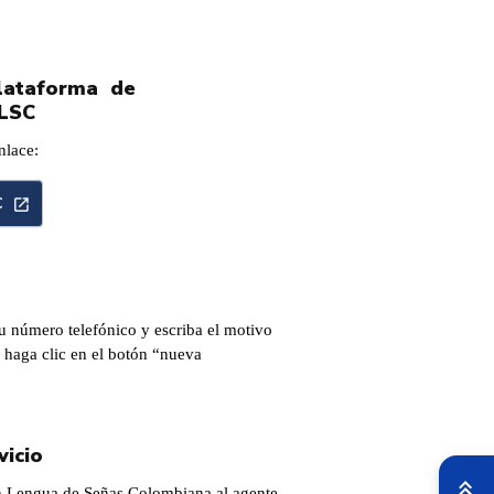
o
plataforma de
 LSC
nlace:
C
u número telefónico y escriba el motivo
 haga clic en el botón “nueva
vicio
en Lengua de Señas Colombiana al agente