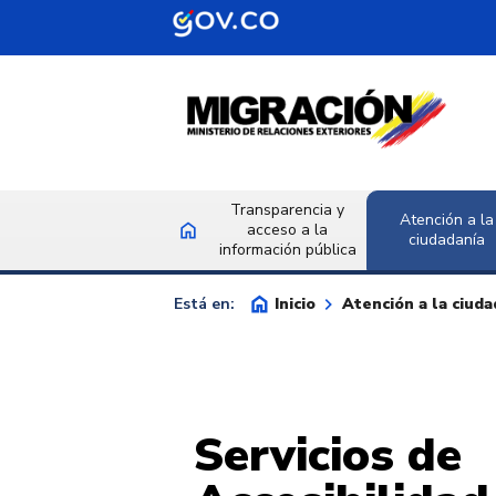
Saltar al contenido principal
Transparencia y
Atención a la
home
acceso a la
Inicio
ciudadanía
información pública
home
keyboard_arrow_right
Inicio
Atención a la ciuda
Está en:
Servicios de