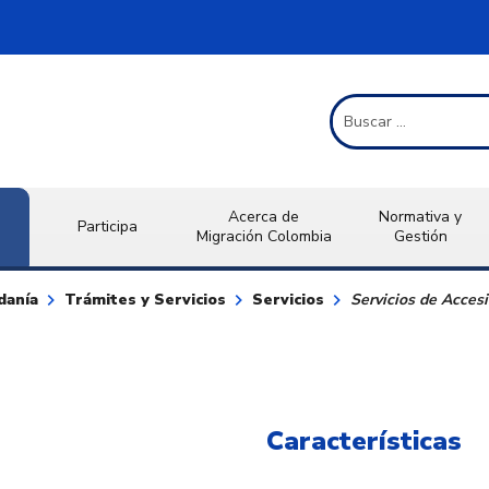
Término de Búsqueda
Acerca de
Normativa y
Participa
Migración Colombia
Gestión
keyboard_arrow_right
keyboard_arrow_right
keyboard_arrow_right
danía
Trámites y Servicios
Servicios
Servicios de Accesi
Características