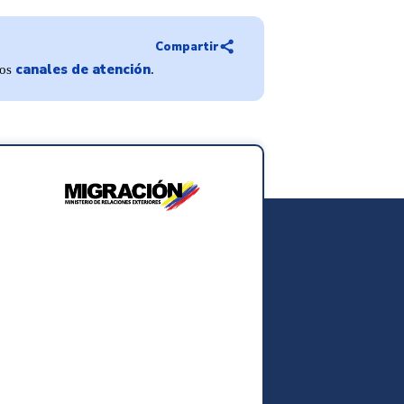
share
Compartir
canales de atención
ros
.