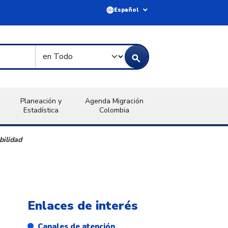
language
expand_more
Español
Tipo de Búsqueda
search
Planeación y
Agenda Migración
Estadística
Colombia
bilidad
Enlaces de interés
Canales de atención