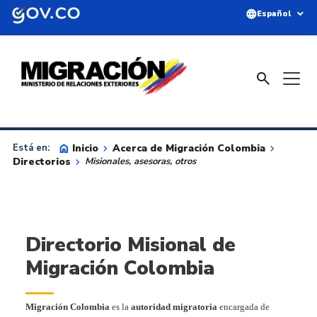
Saltar al contenido principal
language
expand_more
Español
search
home
Inicio
keyboard_arrow_right
Acerca de Migración Colombia
keyboard_arrow_right
Está en:
Directorios
keyboard_arrow_right
Misionales, asesoras, otros
Directorio Misional de
Migración Colombia
Migración Colombia
es la
autoridad migratoria
encargada de