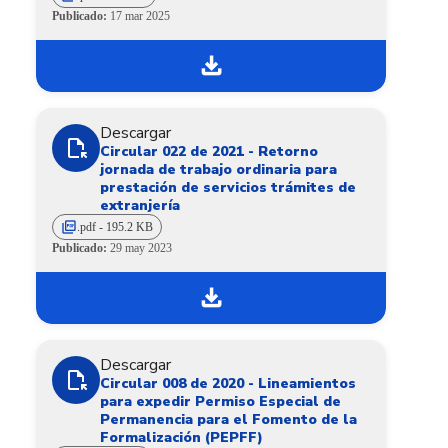
Publicado:
17 mar 2025
download
Descargar
file_open
Circular 022 de 2021 - Retorno
jornada de trabajo ordinaria para
prestación de servicios trámites de
extranjería
picture_as_pdf
.pdf - 195.2 KB
Publicado:
29 may 2023
download
Descargar
file_open
Circular 008 de 2020 - Lineamientos
para expedir Permiso Especial de
Permanencia para el Fomento de la
Formalización (PEPFF)