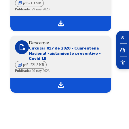
picture_as_pdf
.pdf - 1.3 MB
Publicado:
29 may 2023
download
Descargar
file_open
Circular 017 de 2020 - Cuarentena
Nacional -aislamiento preventivo -
Covid 19
picture_as_pdf
.pdf - 221.3 KB
Publicado:
29 may 2023
download