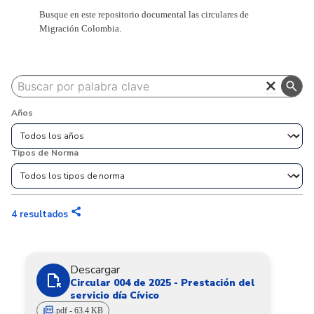
Busque en este repositorio documental las circulares de
Migración Colombia.
close
search
Años
Tipos de Norma
share
4
resultados
Descargar
file_open
Circular 004 de 2025 - Prestación del
servicio día Cívico
picture_as_pdf
.pdf - 63.4 KB