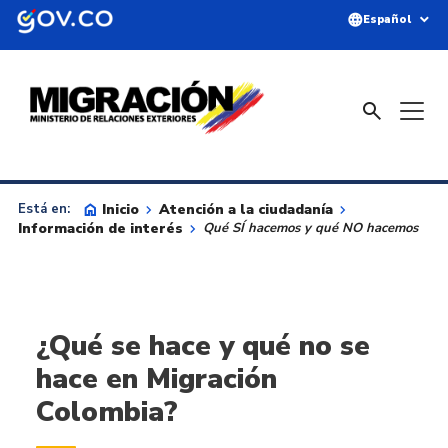
Saltar al contenido principal
language
expand_more
Español
search
home
Inicio
keyboard_arrow_right
Atención a la ciudadanía
keyboard_arrow_right
Está en:
Información de interés
keyboard_arrow_right
Qué SÍ hacemos y qué NO hacemos
¿Qué se hace y qué no se
hace en Migración
Colombia?