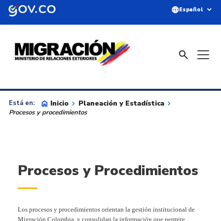
Saltar al contenido principal
language
expand_more
Español
search
home
Inicio
keyboard_arrow_right
Planeación y Estadística
keyboard_arrow_right
Está en:
Procesos y procedimientos
Procesos y Procedimientos
Los procesos y procedimientos orientan la gestión institucional de
Migración Colombia, y consolidan la información que permite