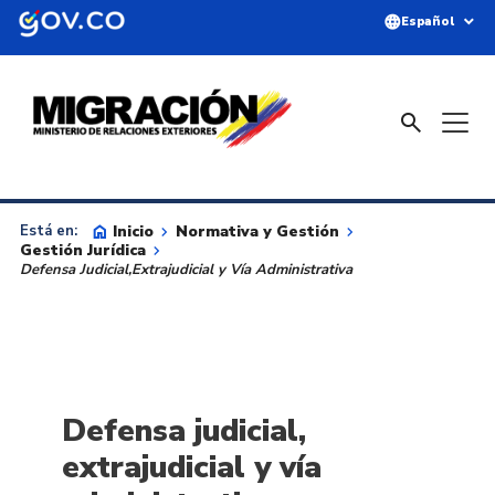
Saltar al contenido principal
language
expand_more
Español
search
home
Inicio
keyboard_arrow_right
Normativa y Gestión
keyboard_arrow_right
Está en:
Gestión Jurídica
keyboard_arrow_right
Defensa Judicial,Extrajudicial y Vía Administrativa
Defensa judicial,
extrajudicial y vía