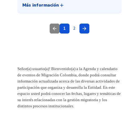
add
Más información
arrow_back
arrow_forward
1
2
Señor(a) usuario(a)! Bienvenido(a) a la Agenda y calendario
de eventos de Migración Colombia, donde podrá consultar
información actualizada acerca de las diversas actividades de
participación que organiza y desarrolla la Entidad. En este
espacio usted podrá conocer las fechas, lugares y temáticas de
su interés relacionadas con la gestión migratoria y los
distintos procesos institucionales.