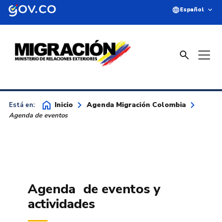
Saltar al contenido principal
language
expand_more
Español
search
home
keyboard_arrow_right
keyboard_arrow_right
Inicio
Agenda Migración Colombia
Está en:
Agenda de eventos
Agenda de eventos y
actividades