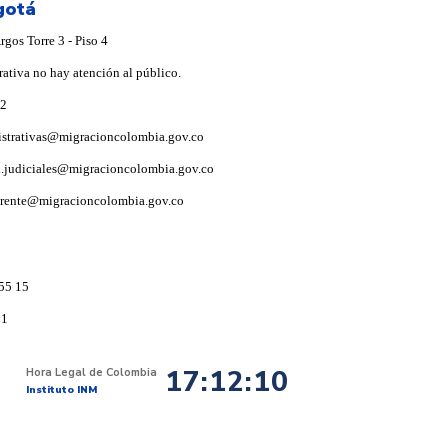
gotá
gos Torre 3 - Piso 4
rativa no hay atención al público.
92
istrativas@migracioncolombia.gov.co
i.judiciales@migracioncolombia.gov.co
arente@migracioncolombia.gov.co
55 15
91
17:12:11
Hora Legal de Colombia
Instituto INM