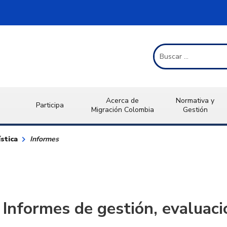
Término de Búsqueda
Acerca de
Normativa y
Participa
Migración Colombia
Gestión
keyboard_arrow_right
stica
Informes
Informes de gestión, evaluaci