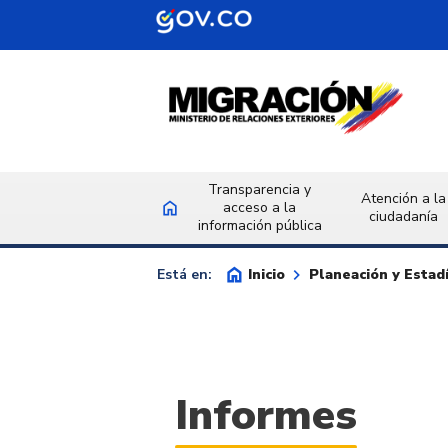
Saltar al contenido principal
Transparencia y
Atención a la
home
acceso a la
Inicio
ciudadanía
información pública
home
keyboard_arrow_right
Inicio
Planeación y Estadí
Está en:
Informes