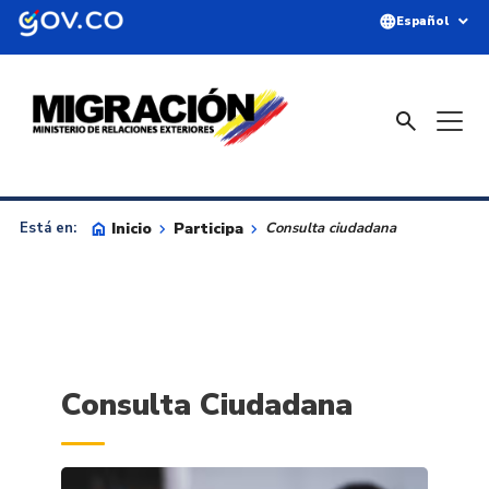
Saltar al contenido principal
language
expand_more
Español
search
home
Inicio
keyboard_arrow_right
Participa
keyboard_arrow_right
Está en:
Consulta ciudadana
Consulta Ciudadana