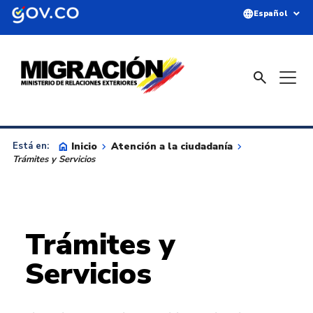
Saltar al contenido principal
language
expand_more
Español
search
home
Inicio
keyboard_arrow_right
Atención a la ciudadanía
keyboard_arrow_right
Está en:
Trámites y Servicios
Trámites y
Servicios