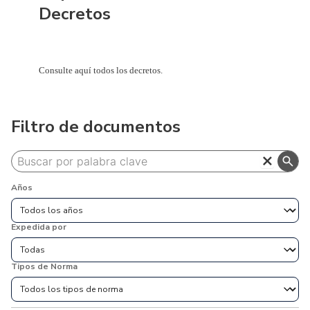
Decretos
Consulte aquí todos los decretos.
Filtro de documentos
close
search
Años
Expedida por
Tipos de Norma