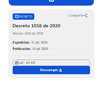
share
Compartir
ARTICLE
DECRETO
Decreto 1016 de 2020
Decreto 1016 de 2020
Expedición:
31 dic 2016
Publicación:
14 jul 2020
picture_as_pdf
.pdf - 361 KB
download
Descargar