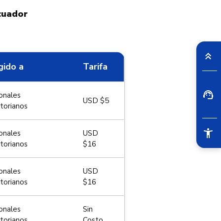
cuador
gido a
Tarifa
onales
USD $5
torianos
onales
USD
torianos
$16
onales
USD
torianos
$16
onales
Sin
torianos
Costo