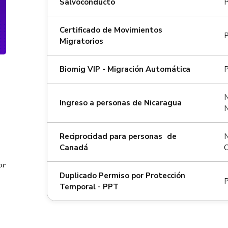
Salvoconducto
P
Certificado de Movimientos
P
Migratorios
Biomig VIP - Migración Automática
P
N
Ingreso a personas de Nicaragua
N
Reciprocidad para personas de
N
Canadá
or
Duplicado Permiso por Protección
P
Temporal - PPT