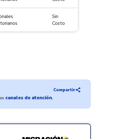
onales
Sin
torianos
Costo
share
Compartir
canales de atención
ros
.