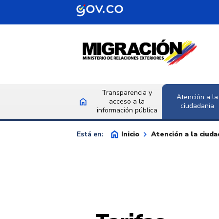
Saltar al contenido principal
Transparencia y
Atención a la
home
acceso a la
Inicio
ciudadanía
información pública
home
keyboard_arrow_right
Inicio
Atención a la ciuda
Está en: