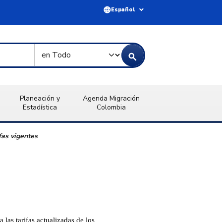
language
expand_more
Español
Tipo de Búsqueda
search
Planeación y
Agenda Migración
Estadística
Colombia
fas vigentes
 las tarifas actualizadas de los