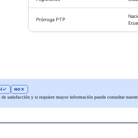
Naci
Prórroga PTP
Ecua
SÍ
check
NO
close
a de satisfacción y si requiere mayor información puede consultar nuest