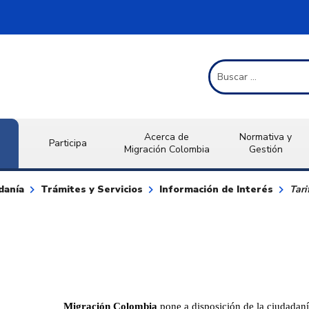
Término de Búsqueda
Acerca de
Normativa y
Participa
Migración Colombia
Gestión
keyboard_arrow_right
keyboard_arrow_right
keyboard_arrow_right
danía
Trámites y Servicios
Información de Interés
Tari
Migración Colombia
pone a disposición de la ciudadanía