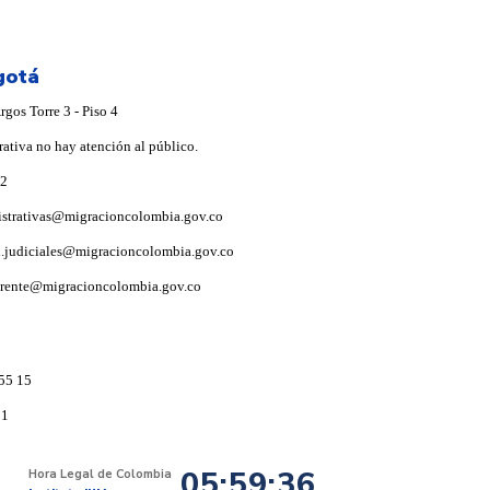
gotá
gos Torre 3 - Piso 4
rativa no hay atención al público.
92
istrativas@migracioncolombia.gov.co
i.judiciales@migracioncolombia.gov.co
arente@migracioncolombia.gov.co
55 15
91
05:59:37
Hora Legal de Colombia