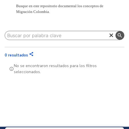
Busque en este repositorio documental los conceptos de
Migración Colombia.
close
search
share
0
resultados
No se encontraron resultados para los filtros
info
seleccionados.