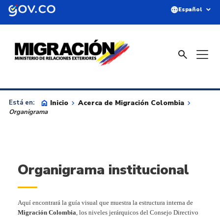
Saltar al contenido principal
language
expand_more
Español
search
home
Inicio
keyboard_arrow_right
Acerca de Migración Colombia
keyboard_arrow_right
Está en:
Organigrama
Organigrama institucional
Aquí encontrará la guía visual que muestra la estructura interna de
Migración Colombia
, los niveles jerárquicos del Consejo Directivo