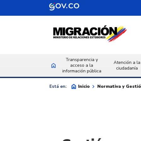
Saltar al contenido principal
Transparencia y
Atención a la
home
acceso a la
Inicio
ciudadanía
información pública
home
keyboard_arrow_right
Inicio
Normativa y Gesti
Está en: