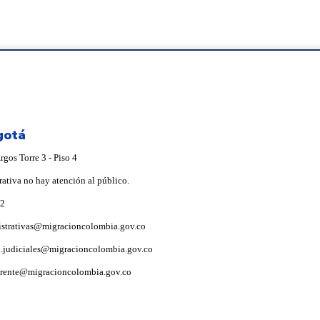
gotá
gos Torre 3 - Piso 4
rativa no hay atención al público.
92
istrativas@migracioncolombia.gov.co
i.judiciales@migracioncolombia.gov.co
arente@migracioncolombia.gov.co