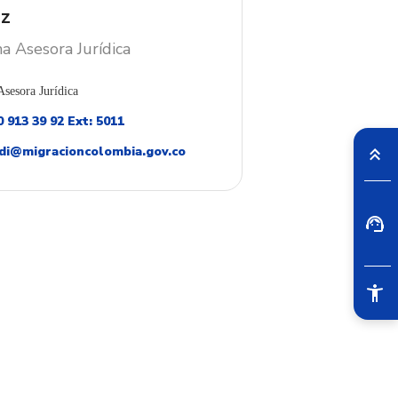
ez
na Asesora Jurídica
Asesora Jurídica
 913 39 92 Ext: 5011
:
di@migracioncolombia.gov.co
lectrónico: