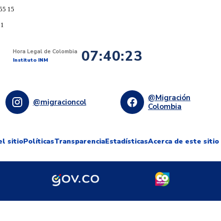
55 15
91
07:40:23
Hora Legal de Colombia
Instituto INM
@Migración
@migracioncol
Colombia
l sitio
Políticas
Transparencia
Estadísticas
Acerca de este sitio