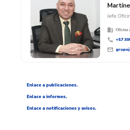
Martín
Jefe Ofici
business
Oficina:
Oficina 
call
+57 300
Contacto
mail
grupoj
Correo E
Enlace a publicaciones.
Enlace a informes.
Enlace a notificaciones y avisos.