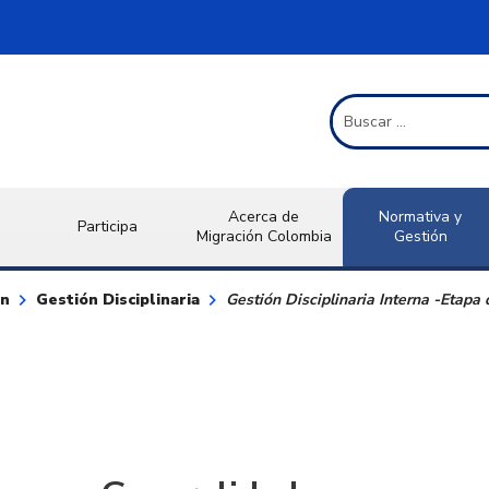
Término de Búsqueda
Acerca de
Normativa y
Participa
Migración Colombia
Gestión
keyboard_arrow_right
keyboard_arrow_right
ón
Gestión Disciplinaria
Gestión Disciplinaria Interna -Etapa