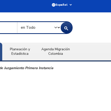
language
expand_more
Español
Tipo de Búsqueda
search
Planeación y
Agenda Migración
Estadística
Colombia
 de Juzgamiento Primera Instancia