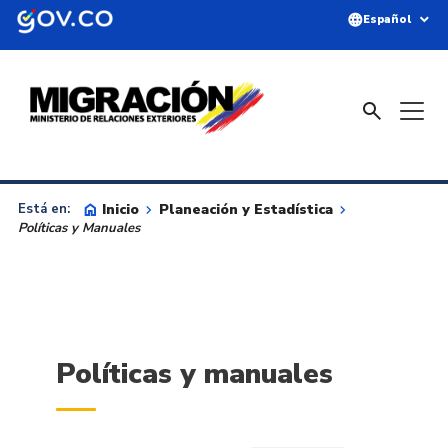
Saltar al contenido principal
language
expand_more
Español
search
home
Inicio
keyboard_arrow_right
Planeación y Estadística
keyboard_arrow_right
Está en:
Políticas y Manuales
Políticas y manuales