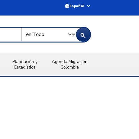
language
expand_more
Español
Tipo de Búsqueda
search
Planeación y
Agenda Migración
Estadística
Colombia