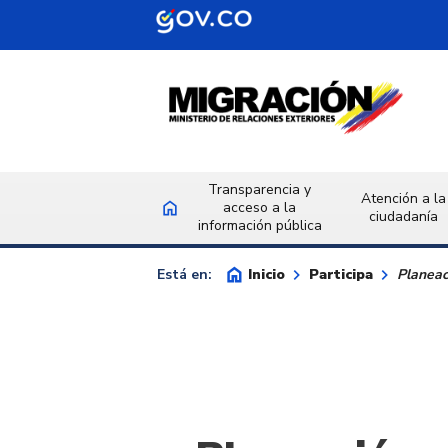
Saltar al contenido principal
Transparencia y
Atención a la
home
acceso a la
Inicio
ciudadanía
información pública
home
keyboard_arrow_right
keyboard_arrow_right
Inicio
Participa
Está en:
Planeac