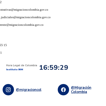
92
istrativas@migracioncolombia.gov.co
i.judiciales@migracioncolombia.gov.co
arente@migracioncolombia.gov.co
55 15
91
16:59:30
Hora Legal de Colombia
Instituto INM
@Migración
@migracioncol
Colombia