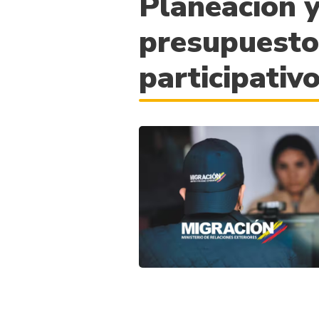
Planeación 
presupuest
participativ