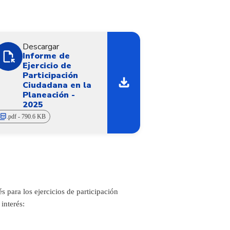
Descargar
file_open
Informe de
Ejercicio de
Participación
download
Ciudadana en la
Planeación -
2025
cture_as_pdf
.pdf - 790.6 KB
 para los ejercicios de participación
interés: