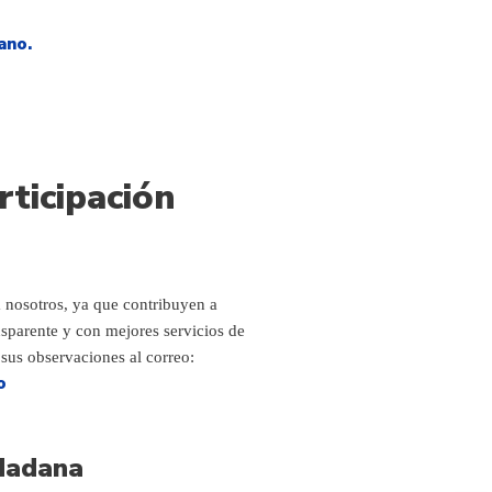
ano.
ticipación
 nosotros, ya que contribuyen a
nsparente y con mejores servicios de
s sus observaciones al correo:
o
udadana