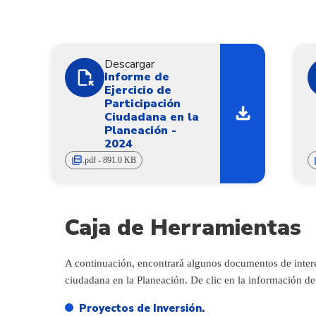
Descargar
file_open
Informe de
Ejercicio de
Participación
download
Ciudadana en la
Planeación -
2024
picture_as_pdf
pi
.pdf - 891.0 KB
Caja de Herramientas
A continuación, encontrará algunos documentos de interés
ciudadana en la Planeación. De clic en la información de 
Proyectos de Inversión.