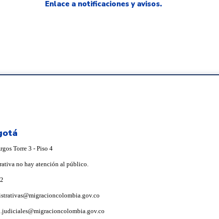
Enlace a notificaciones y avisos.
gotá
gos Torre 3 - Piso 4
rativa no hay atención al público.
92
istrativas@migracioncolombia.gov.co
i.judiciales@migracioncolombia.gov.co