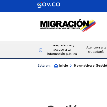
Saltar al contenido principal
Transparencia y
Atención a la
home
acceso a la
Inicio
ciudadanía
información pública
home
keyboard_arrow_right
Inicio
Normativa y Gesti
Está en: