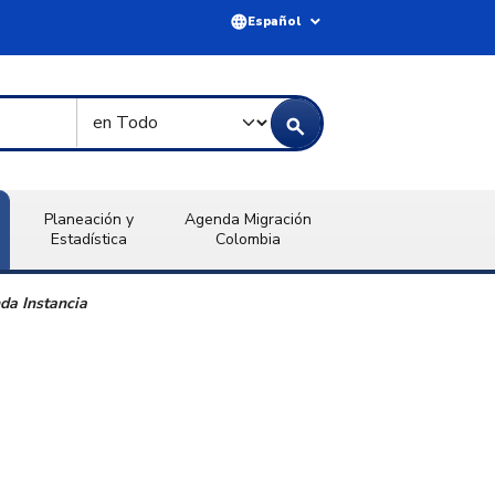
language
expand_more
Español
Tipo de Búsqueda
search
Planeación y
Agenda Migración
Estadística
Colombia
nda Instancia