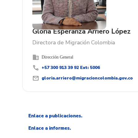
Gloria Esperanza Arriero López
Directora de Migración Colombia
business
Oficina:
Dirección General
call
+57 300 913 39 92 Ext: 5006
Contacto:
mail
gloria.arriero@migracioncolombia.gov.co
Correo Electrónico:
Enlace a publicaciones.
Enlace a informes.