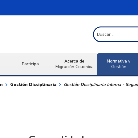
Término de Búsqueda
Acerca de
Normativa y
Participa
Migración Colombia
Gestión
keyboard_arrow_right
keyboard_arrow_right
ón
Gestión Disciplinaria
Gestión Disciplinaria Interna - Segu