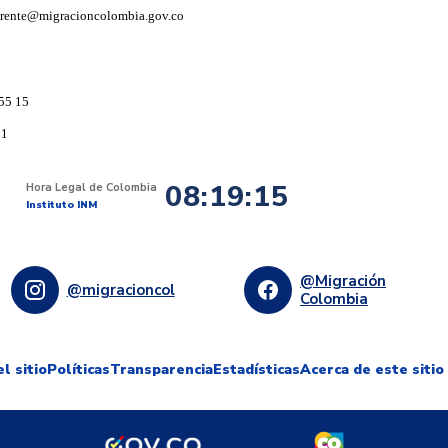
arente@migracioncolombia.gov.co
55 15
91
08:19:15
Hora Legal de Colombia
Instituto INM
@Migración
@migracioncol
Colombia
l sitio
Políticas
Transparencia
Estadísticas
Acerca de este sitio