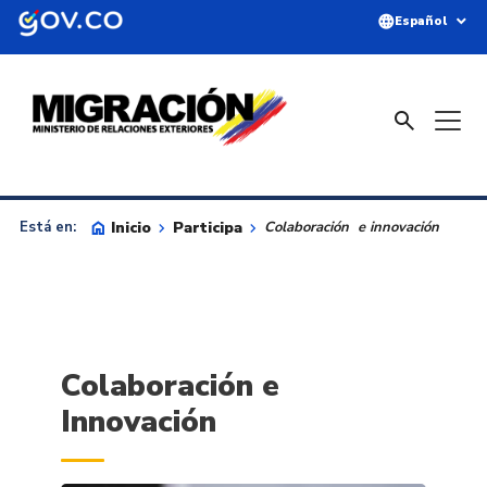
Saltar al contenido principal
language
expand_more
Español
search
home
Inicio
keyboard_arrow_right
Participa
keyboard_arrow_right
Está en:
Colaboración e innovación
Colaboración e
Innovación