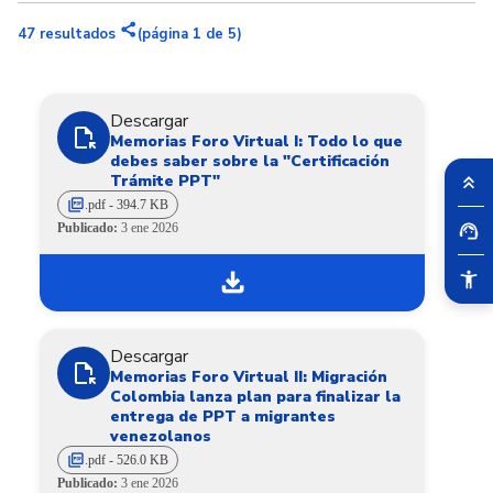
share
47
resultados
(página 1 de 5)
Descargar
file_open
Memorias Foro Virtual I: Todo lo que
debes saber sobre la "Certificación
Trámite PPT"
picture_as_pdf
.pdf - 394.7 KB
Publicado:
3 ene 2026
download
Descargar
file_open
Memorias Foro Virtual II: Migración
Colombia lanza plan para finalizar la
entrega de PPT a migrantes
venezolanos
picture_as_pdf
.pdf - 526.0 KB
Publicado:
3 ene 2026