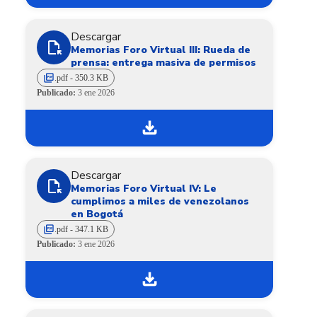
Descargar
file_open
Memorias Foro Virtual III: Rueda de
prensa: entrega masiva de permisos
picture_as_pdf
.pdf - 350.3 KB
Publicado:
3 ene 2026
download
Descargar
file_open
Memorias Foro Virtual IV: Le
cumplimos a miles de venezolanos
en Bogotá
picture_as_pdf
.pdf - 347.1 KB
Publicado:
3 ene 2026
download