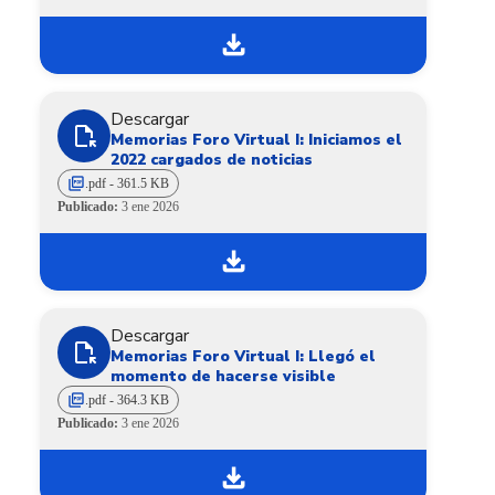
download
Descargar
file_open
Memorias Foro Virtual I: Iniciamos el
2022 cargados de noticias
picture_as_pdf
.pdf - 361.5 KB
Publicado:
3 ene 2026
download
Descargar
file_open
Memorias Foro Virtual I: Llegó el
momento de hacerse visible
picture_as_pdf
.pdf - 364.3 KB
Publicado:
3 ene 2026
download