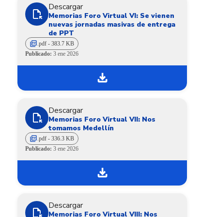
Descargar
file_open
Memorias Foro Virtual VI: Se vienen
nuevas jornadas masivas de entrega
de PPT
picture_as_pdf
.pdf - 383.7 KB
Publicado:
3 ene 2026
download
Descargar
file_open
Memorias Foro Virtual VII: Nos
tomamos Medellín
picture_as_pdf
.pdf - 336.3 KB
Publicado:
3 ene 2026
download
Descargar
file_open
Memorias Foro Virtual VIII: Nos