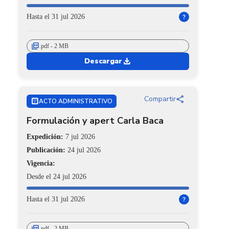
Hasta el 31 jul 2026
?
picture_as_pdf
.pdf - 2 MB
download
Descargar
share
Compartir
ARTICLE
ACTO ADMINISTRATIVO
Formulación y apert Carla Baca
Expedición:
7 jul 2026
Publicación:
24 jul 2026
Vigencia:
Desde el 24 jul 2026
Hasta el 31 jul 2026
?
picture_as_pdf
.pdf - 2 MB