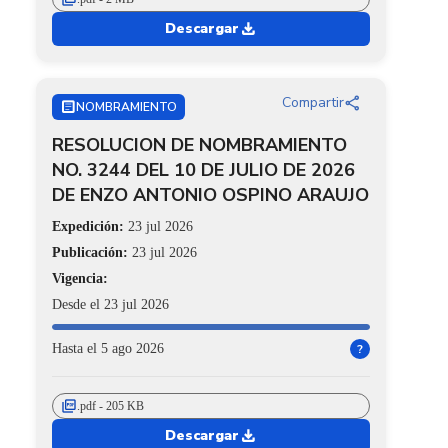
download
Descargar
share
Compartir
ARTICLE
NOMBRAMIENTO
RESOLUCION DE NOMBRAMIENTO
NO. 3244 DEL 10 DE JULIO DE 2026
DE ENZO ANTONIO OSPINO ARAUJO
Expedición:
23 jul 2026
Publicación:
23 jul 2026
Vigencia:
Desde el 23 jul 2026
Hasta el 5 ago 2026
?
picture_as_pdf
.pdf - 205 KB
download
Descargar