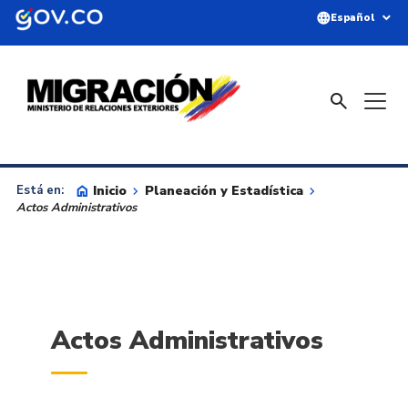
Saltar al contenido principal
language
expand_more
Español
search
home
Inicio
keyboard_arrow_right
Planeación y Estadística
keyboard_arrow_right
Está en:
Actos Administrativos
Actos Administrativos