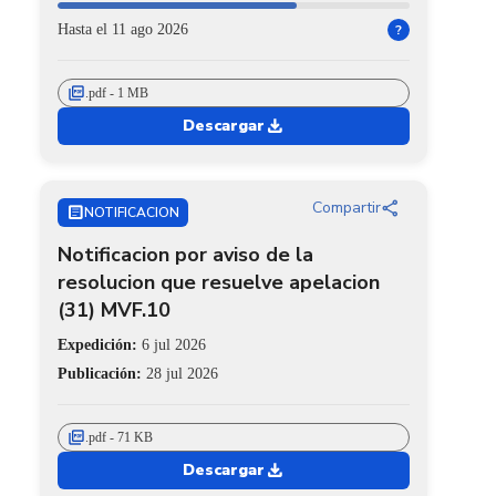
Hasta el 11 ago 2026
?
picture_as_pdf
.pdf - 1 MB
download
Descargar
share
Compartir
ARTICLE
NOTIFICACION
Notificacion por aviso de la
resolucion que resuelve apelacion
(31) MVF.10
Expedición:
6 jul 2026
Publicación:
28 jul 2026
picture_as_pdf
.pdf - 71 KB
download
Descargar