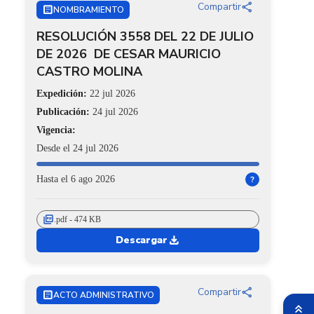
share
Compartir
ARTICLE
NOMBRAMIENTO
RESOLUCIÓN 3558 DEL 22 DE JULIO
DE 2026 DE CESAR MAURICIO
CASTRO MOLINA
Expedición:
22 jul 2026
Publicación:
24 jul 2026
Vigencia:
Desde el 24 jul 2026
Hasta el 6 ago 2026
?
picture_as_pdf
.pdf - 474 KB
download
Descargar
share
Compartir
ARTICLE
ACTO ADMINISTRATIVO