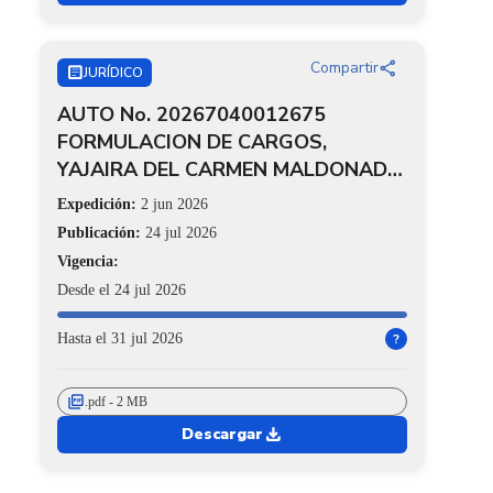
share
Compartir
ARTICLE
JURÍDICO
AUTO No. 20267040012675
FORMULACION DE CARGOS,
YAJAIRA DEL CARMEN MALDONADO
ARNEDO
Expedición:
2 jun 2026
Publicación:
24 jul 2026
Vigencia:
Desde el 24 jul 2026
Hasta el 31 jul 2026
?
picture_as_pdf
.pdf - 2 MB
download
Descargar