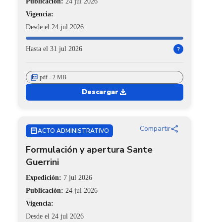
Publicación:
24 jul 2026
Vigencia:
Desde el 24 jul 2026
Hasta el 31 jul 2026
?
picture_as_pdf
.pdf - 2 MB
download
Descargar
share
Compartir
ARTICLE
ACTO ADMINISTRATIVO
Formulación y apertura Sante
Guerrini
Expedición:
7 jul 2026
Publicación:
24 jul 2026
Vigencia:
Desde el 24 jul 2026