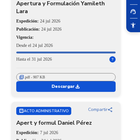
Apertura y Formulación Yamileth
Lara
Expedición:
24 jul 2026
Publicación:
24 jul 2026
Vigencia:
Desde el 24 jul 2026
Hasta el 31 jul 2026
?
picture_as_pdf
.pdf - 907 KB
download
Descargar
share
Compartir
ARTICLE
ACTO ADMINISTRATIVO
Apert y formul Daniel Pérez
Expedición:
7 jul 2026