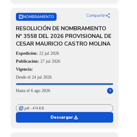
share
Compartir
ARTICLE
NOMBRAMIENTO
RESOLUCIÓN DE NOMBRAMIENTO
N° 3558 DEL 2026 PROVISIONAL DE
CESAR MAURICIO CASTRO MOLINA
Expedición:
22 jul 2026
Publicación:
27 jul 2026
Vigencia:
Desde el 24 jul 2026
Hasta el 6 ago 2026
?
picture_as_pdf
.pdf - 474 KB
download
Descargar