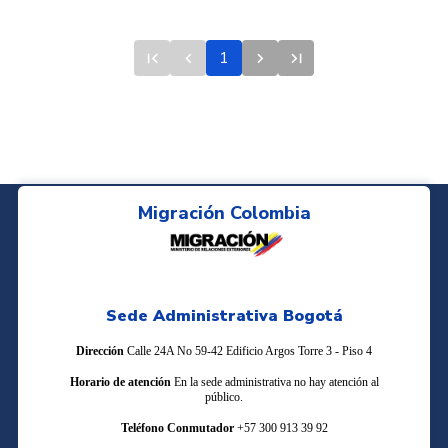
first_page
navigate_before
navigate_next
last_page
1
Migración Colombia
Sede Administrativa Bogotá
Dirección
Calle 24A No 59-42 Edificio Argos Torre 3 - Piso 4
Horario de atención
En la sede administrativa no hay atención al
público.
Teléfono Conmutador
+57 300 913 39 92