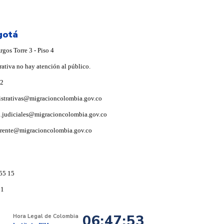
gotá
gos Torre 3 - Piso 4
rativa no hay atención al público.
92
istrativas@migracioncolombia.gov.co
i.judiciales@migracioncolombia.gov.co
arente@migracioncolombia.gov.co
55 15
91
06:47:53
Hora Legal de Colombia