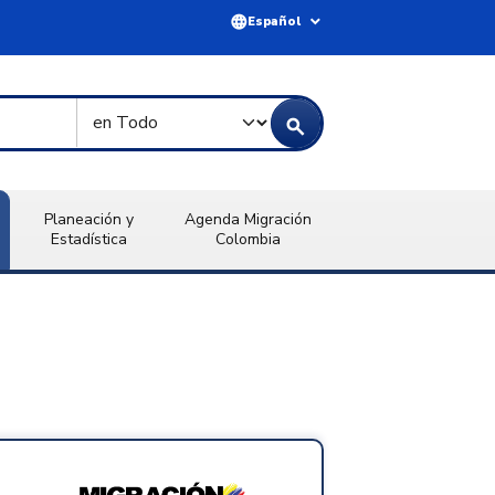
language
expand_more
Español
Tipo de Búsqueda
search
Planeación y
Agenda Migración
Estadística
Colombia