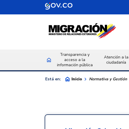
Saltar al contenido principal
Transparencia y
Atención a la
home
acceso a la
Inicio
ciudadanía
información pública
home
keyboard_arrow_right
Inicio
Está en:
Normativa y Gestión